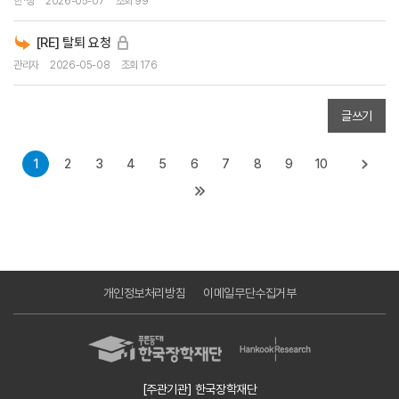
한*성
2026-05-07
조회 99
[RE] 탈퇴 요청
관리자
2026-05-08
조회 176
글쓰기
1
2
3
4
5
6
7
8
9
10
개인정보처리방침
이메일무단수집거부
[주관기관] 한국장학재단